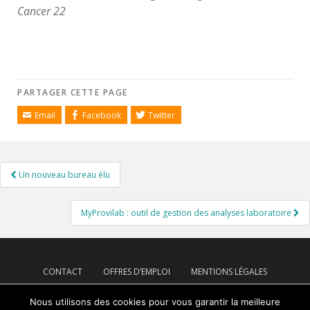
Cancer 22
PARTAGER CETTE PAGE
Email
Facebook
Twitter
Navigation
Un nouveau bureau élu
de
l’article
MyProvilab : outil de gestion des analyses laboratoire
CONTACT
OFFRES D’EMPLOI
MENTIONS LÉGALES
PLAN DE SITE
Nous utilisons des cookies pour vous garantir la meilleure