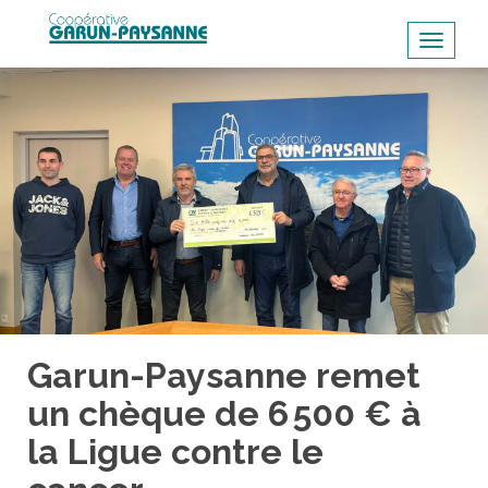
S
k
TOGGL
i
p
t
o
m
a
i
n
c
o
n
t
Garun-Paysanne remet
e
un chèque de 6 500 € à
n
la Ligue contre le
t