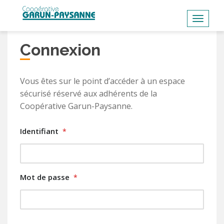
S
k
TOGGL
i
p
Connexion
t
o
m
Vous êtes sur le point d’accéder à un espace
a
sécurisé réservé aux adhérents de la
i
Coopérative Garun-Paysanne.
n
c
Identifiant
*
o
n
t
Mot de passe
*
e
n
t