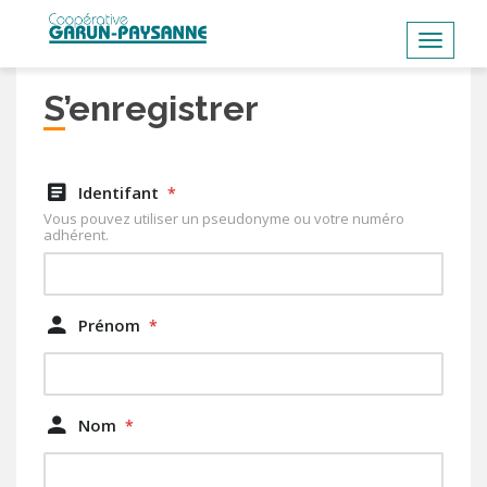
S
k
TOGGL
i
p
S’enregistrer
t
o
m
Identifant
*
a
Vous pouvez utiliser un pseudonyme ou votre numéro
i
adhérent.
n
c
o
Prénom
*
n
t
e
n
Nom
*
t