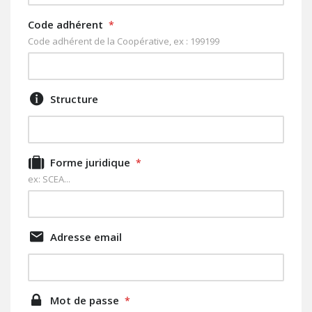
Code adhérent
*
Code adhérent de la Coopérative, ex : 199199
Structure
Forme juridique
*
ex: SCEA...
Adresse email
Mot de passe
*