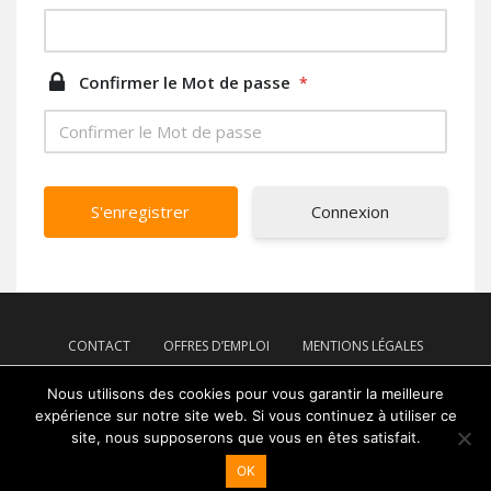
Confirmer le Mot de passe
*
Connexion
CONTACT
OFFRES D’EMPLOI
MENTIONS LÉGALES
PLAN DE SITE
Nous utilisons des cookies pour vous garantir la meilleure
expérience sur notre site web. Si vous continuez à utiliser ce
site, nous supposerons que vous en êtes satisfait.
OK
Coopérative GARUN-PAYSANNE - 2026