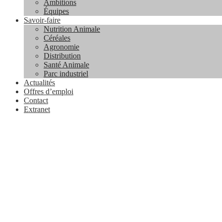
Ambitions
Équipes
Savoir-faire
Nutrition Animale
Céréales
Agronomie
Distribution
Santé Animale
Parc industriel
Actualités
Offres d’emploi
Contact
Extranet