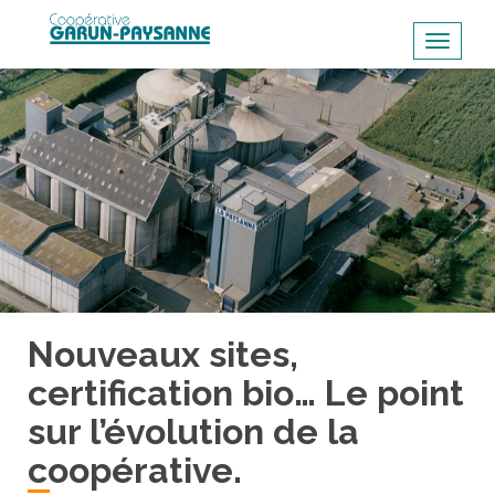
S
k
TOGGL
i
p
t
o
m
a
i
n
c
o
n
Nouveaux sites,
t
certification bio… Le point
e
sur l’évolution de la
n
t
coopérative.