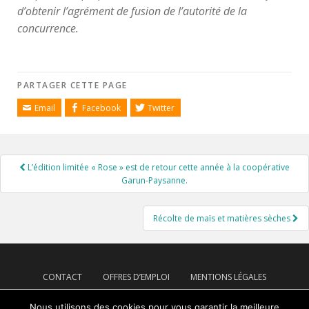
d’obtenir l’agrément de fusion de l’autorité de la
concurrence.
PARTAGER CETTE PAGE
Email
Facebook
Twitter
Navigation
L’édition limitée « Rose » est de retour cette année à la coopérative
de
Garun-Paysanne.
l’article
Récolte de maïs et matières sèches
CONTACT
OFFRES D’EMPLOI
MENTIONS LÉGALES
PLAN DE SITE
Nous utilisons des cookies pour vous garantir la meilleure