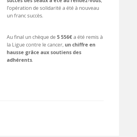
succès des seaux a été au rendez-vous
,
l’opération de solidarité a été à nouveau
un franc succès.
Au final un chèque de
5 556€
a été remis à
la Ligue contre le cancer,
un chiffre en
hausse grâce aux soutiens des
adhérents
.