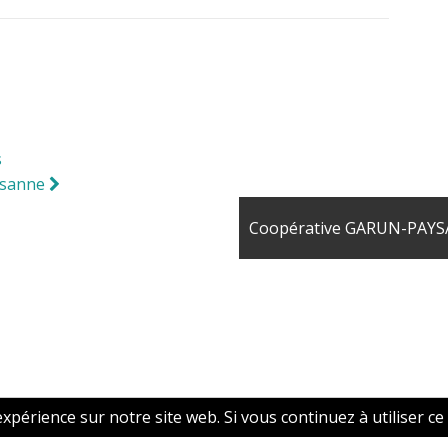
s
aysanne
Coopérative GARUN-PAYS
xpérience sur notre site web. Si vous continuez à utiliser ce