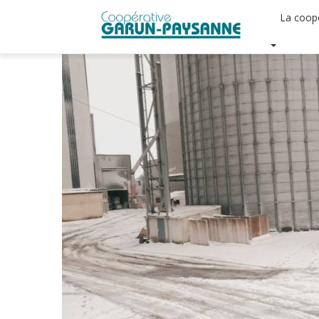
La coop
Skip
to
main
content