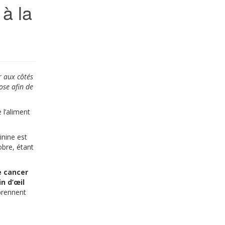
 à la
r aux côtés
ose afin de
l’aliment
inine est
obre, étant
le cancer
in d’œil
prennent