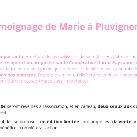
moignage de Marie à Pluvigner
important
permettant de sensibiliser et de se mobiliser contre le can
 cette opération proposée par la Coopérative Garun-Paysanne, 
initiative du milieu agricole qui se féminise de plus en plus a permis d
ans nos nurserys
. J’espère vraiment qu’elle sera reconduite l’année 
pour d’autres causes toutes aussi importantes.
10€
seront reversés à l’association, et en cadeau,
deux seaux aux c
ent.
nt, les seaux roses,
en édition limitée
sont proposés à la
vente
au
énéfices complétera l’action.