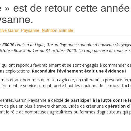
e » est de retour cette année
ysanne.
tive Garun-Paysanne
,
Nutrition animale
de
5000€
remis à la Ligue, Garun-Paysanne souhaite à nouveau s’engage
 Octobre Rose » du 1er au 31 octobre 2020. La coop portera la couleur r
s qui ont répondu favorablement et se sont engagés à commander de 
rs exploitations.
Reconduire l’événement était une évidence !
mmes et aux hommes du milieu agricole, un milieu où la présence fém
ulièrement le service aliment, porte haut les couleurs de ce mois d’oct
hérentes, Garun-Paysanne a décidé de
participer à la lutte contre 
ent de plus en plus à travers champs. L’idée de créer une
opération cl
ant le rôle de nombreuses agricultrices ou femmes d’agriculteurs qui 