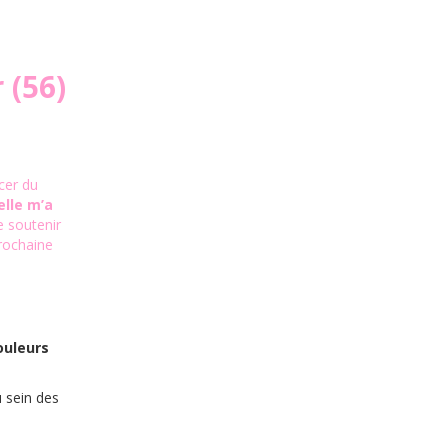
 (56)
cer du
elle m’a
e soutenir
prochaine
ouleurs
 sein des