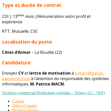
Type et durée de contrat
ème
CDI | 13
mois |Rémunération selon profil et
expérience
RTT, Mutuelle, CSE
Localisation du poste
Côtes d’Armor
– La Bouillie (22)
Candidature
Envoyez
CV
et
lettre de motivation
à
p.macri@garun-
paysanne.coop
à l’attention du responsable des systèmes
informatiques,
M. Patrice MACRI
.
Navigation
Technico-commercial Productions végétales – Trégor (22) – [H/F]
de
Contact
Offres d’emploi
l’article
Mentions légales