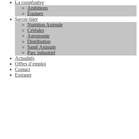
La coopérative
Ambitions
Équipes
Savoir-faire
Nutrition Animale
Céréales
Agronomie
Distribution
Santé Animale
Parc industriel
Actualités
Offres d’emploi
Contact
Extranet