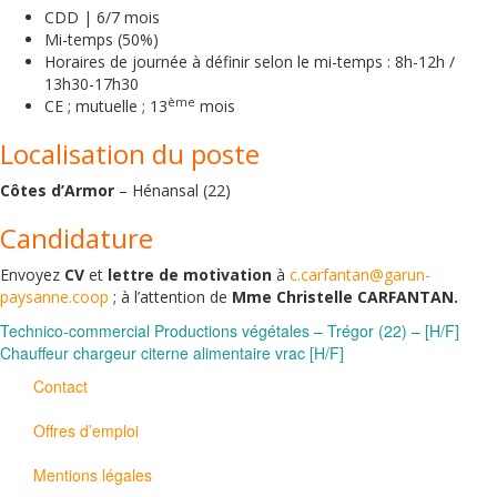
CDD | 6/7 mois
Mi-temps (50%)
Horaires de journée à définir selon le mi-temps : 8h-12h /
13h30-17h30
ème
CE ; mutuelle ; 13
mois
Localisation du poste
Côtes d’Armor
– Hénansal (22)
Candidature
Envoyez
CV
et
lettre de motivation
à
c.carfantan@garun-
paysanne.coop
; à l’attention de
Mme Christelle CARFANTAN
.
Navigation
Technico-commercial Productions végétales – Trégor (22) – [H/F]
Chauffeur chargeur citerne alimentaire vrac [H/F]
de
Contact
l’article
Offres d’emploi
Mentions légales