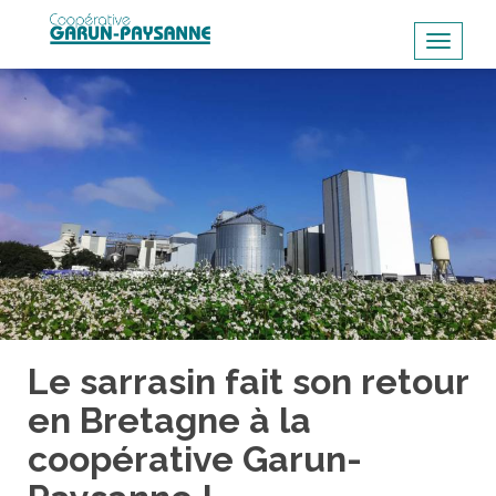
S
k
TOGGL
i
p
t
o
m
a
i
n
c
o
n
t
Le sarrasin fait son retour
e
en Bretagne à la
n
coopérative Garun-
t