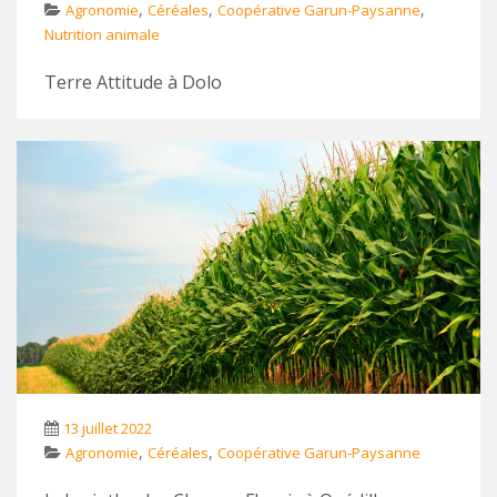
,
,
,
Agronomie
Céréales
Coopérative Garun-Paysanne
Nutrition animale
Terre Attitude à Dolo
13 juillet 2022
,
,
Agronomie
Céréales
Coopérative Garun-Paysanne