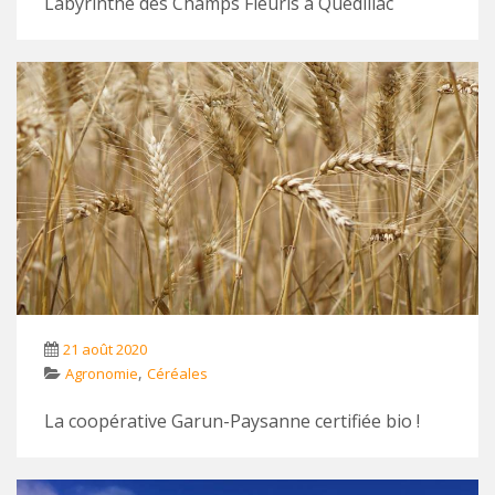
Labyrinthe des Champs Fleuris à Quédillac
21 août 2020
,
Agronomie
Céréales
La coopérative Garun-Paysanne certifiée bio !