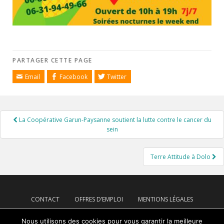
PARTAGER CETTE PAGE
Email
Facebook
Twitter
Navigation
La Coopérative Garun-Paysanne soutient la lutte contre le cancer du
de
sein
l’article
Terre Attitude à Dolo
CONTACT
OFFRES D’EMPLOI
MENTIONS LÉGALES
PLAN DE SITE
Nous utilisons des cookies pour vous garantir la meilleure