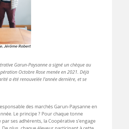
de, Jérôme Robert
pérative Garun-Paysanne a signé un chèque au
 l’opération Octobre Rose menée en 2021. Déjà
ité a été renouvelée l’année dernière, et se
y, responsable des marchés Garun-Paysanne en
nnée. Le principe ? Pour chaque tonne
e par ses adhérents, la Coopérative s’engage
. De plus, chaque éleveur participant à cette