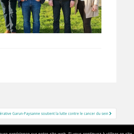
rative Garun-Paysanne soutient la lutte contre le cancer du sein
PLAN DE SITE
leure expérience sur notre site web. Si vous continuez à utiliser ce sit