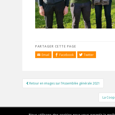
PARTAGER CETTE PAGE
Email
Facebook
Twitter
Navigation
Retour en images sur l’Assemblée générale 2021
de
l’article
La Coopé
CONTACT
OFFRES D’EMPLOI
MENTIONS LÉGALES
Nous utilisons des cookies pour vous garantir la meil