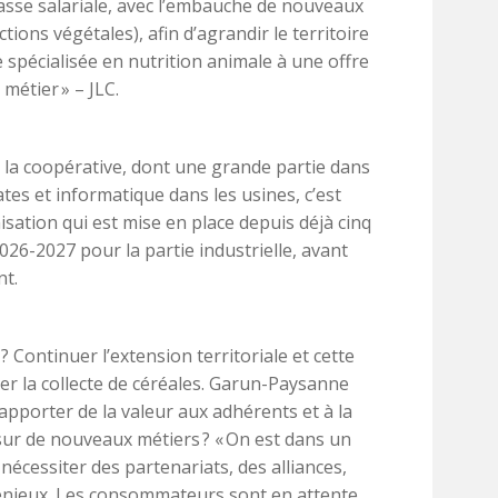
sse salariale, avec l’embauche de nouveaux
ons végétales), afin d’agrandir le territoire
 spécialisée en nutrition animale à une offre
 métier » – JLC.
r la coopérative, dont une grande partie dans
ates et informatique dans les usines, c’est
sation qui est mise en place depuis déjà cinq
026-2027 pour la partie industrielle, avant
nt.
 ? Continuer l’extension territoriale et cette
per la collecte de céréales. Garun-Paysanne
apporter de la valeur aux adhérents et à la
sur de nouveaux métiers ? « On est dans un
écessiter des partenariats, des alliances,
es enjeux. Les consommateurs sont en attente