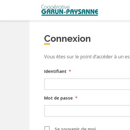
S
k
i
p
t
Connexion
o
m
a
Vous êtes sur le point d’accéder à un 
i
n
Identifiant
*
c
o
n
t
Mot de passe
*
e
n
t
Se souvenir de moi