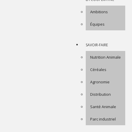
Ambitions
Équipes
SAVOIR-FAIRE
Nutrition Animale
Céréales
Agronomie
Distribution
Santé Animale
Parc industriel