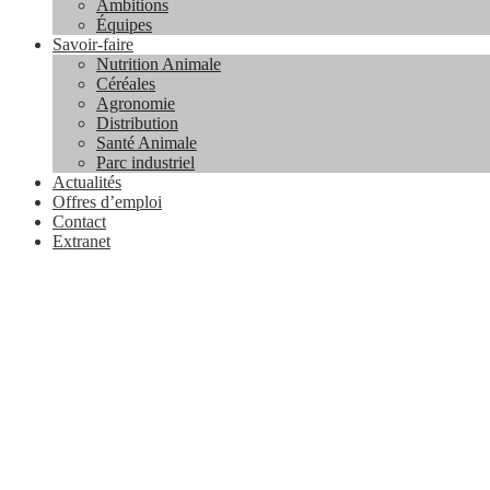
Ambitions
Équipes
Savoir-faire
Nutrition Animale
Céréales
Agronomie
Distribution
Santé Animale
Parc industriel
Actualités
Offres d’emploi
Contact
Extranet