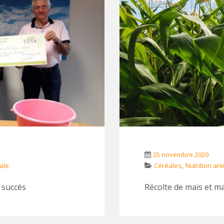
25 novembre 2020
,
ale
Céréales
Nutrition an
 succès
Récolte de maïs et m