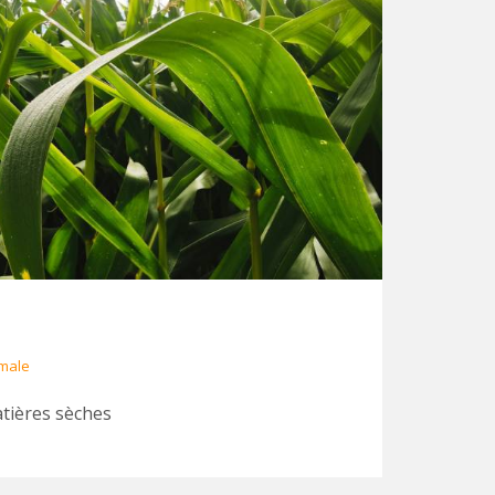
imale
atières sèches